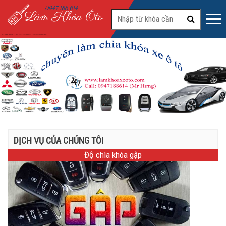
#2
DỊCH VỤ CỦA CHÚNG TÔI
Độ chìa khóa gập