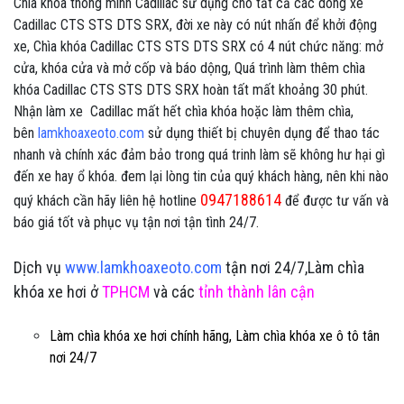
Chìa khóa thông minh Cadillac sử dụng cho tất cả các dòng xe
Cadillac CTS STS DTS SRX, đời xe này có nút nhấn để khởi động
xe, Chìa khóa Cadillac CTS STS DTS SRX có 4 nút chức năng: mở
cửa, khóa cửa và mở cốp và báo dộng, Quá trình làm thêm chìa
khóa Cadillac CTS STS DTS SRX hoàn tất mất khoảng 30 phút.
Nhận làm xe Cadillac mất hết chìa khóa hoặc làm thêm chìa,
bên
lamkhoaxeoto.com
sử dụng thiết bị chuyên dụng để thao tác
nhanh và chính xác đảm bảo trong quá trinh làm sẽ không hư hại gì
đến xe hay ổ khóa. đem lại lòng tin của quý khách hàng, nên khi nào
0947188614
quý khách cần hãy liên hệ hotline
để được tư vấn và
báo giá tốt và phục vụ tận nơi tận tình 24/7.
Dịch vụ
www.lamkhoaxeoto.com
tận nơi 24/7,Làm chìa
khóa xe hơi ở
TPHCM
và các
tỉnh thành lân cận
Làm chìa khóa xe hơi chính hãng, Làm chìa khóa xe ô tô tân
nơi 24/7