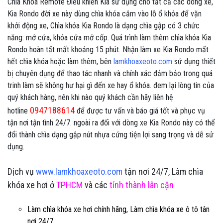
Chìa Khóa Remote Điều khiển Kia sử dụng cho tất cả các dòng xe,
Kia Rondo đời xe này dùng chìa khóa cắm vào lỗ ổ khóa để vặn
khởi động xe, Chìa khóa Kia Rondo là dạng chìa gập có 3 chức
năng: mở cửa, khóa cửa mở cốp. Quá trình làm thêm chìa khóa Kia
Rondo hoàn tất mất khoảng 15 phút. Nhận làm xe Kia Rondo mất
hết chìa khóa hoặc làm thêm, bên
lamkhoaxeoto.com
sử dụng thiết
bị chuyên dụng để thao tác nhanh và chính xác đảm bảo trong quá
trinh làm sẽ không hư hại gì đến xe hay ổ khóa. đem lại lòng tin của
quý khách hàng, nên khi nào quý khách cần hãy liên hệ
0947188614
hotline
để được tư vấn và báo giá tốt và phục vụ
tận nơi tận tình 24/7. ngoài ra đối với dòng xe Kia Rondo này có thể
đổi thành chìa dạng gập nút nhựa cứng tiện lợi sang trọng và dễ sử
dụng.
Dịch vụ
www.lamkhoaxeoto.com
tận nơi 24/7, Làm chìa
khóa xe hơi ở
TPHCM
và các
tỉnh thành lân cận
Làm chìa khóa xe hơi chính hãng, Làm chìa khóa xe ô tô tân
nơi 24/7