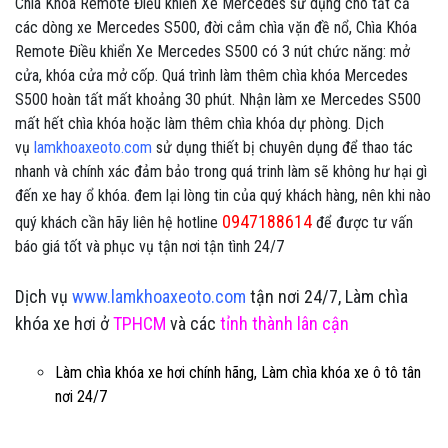
Chìa Khóa Remote Điều khiển Xe Mercedes sử dụng cho tất cả
các dòng xe Mercedes S500, đời cắm chìa vặn đề nổ, Chìa Khóa
Remote Điều khiển Xe Mercedes S500 có 3 nút chức năng: mở
cửa, khóa cửa mở cốp. Quá trình làm thêm chìa khóa Mercedes
S500 hoàn tất mất khoảng 30 phút. Nhận làm xe Mercedes S500
mất hết chìa khóa hoặc làm thêm chìa khóa dự phòng. Dịch
vụ
lamkhoaxeoto.com
sử dụng thiết bị chuyên dụng để thao tác
nhanh và chính xác đảm bảo trong quá trinh làm sẽ không hư hại gì
đến xe hay ổ khóa. đem lại lòng tin của quý khách hàng, nên khi nào
0947188614
quý khách cần hãy liên hệ hotline
để được tư vấn
báo giá tốt và phục vụ tận nơi tận tình 24/7
Dịch vụ
www.lamkhoaxeoto.com
tận nơi 24/7, Làm chìa
khóa xe hơi ở
TPHCM
và các
tỉnh thành lân cận
Làm chìa khóa xe hơi chính hãng, Làm chìa khóa xe ô tô tân
nơi 24/7