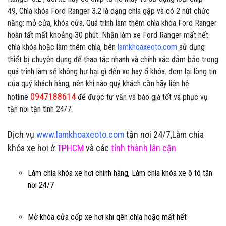
49, Chìa khóa Ford Ranger 3.2 là dạng chìa gập và có 2 nút chức
năng: mở cửa, khóa cửa, Quá trình làm thêm chìa khóa Ford Ranger
hoàn tất mất khoảng 30 phút. Nhận làm xe Ford Ranger mất hết
chìa khóa hoặc làm thêm chìa, bên
lamkhoaxeoto.com
sử dụng
thiết bị chuyên dụng để thao tác nhanh và chính xác đảm bảo trong
quá trinh làm sẽ không hư hại gì đến xe hay ổ khóa. đem lại lòng tin
của quý khách hàng, nên khi nào quý khách cần hãy liên hệ
0947188614
hotline
để được tư vấn và báo giá tốt và phục vụ
tận nơi tận tình 24/7.
Dịch vụ
www.lamkhoaxeoto.com
tận nơi 24/7,Làm chìa
khóa xe hơi ở
TPHCM
và các
tỉnh thành lân cận
Làm chìa khóa xe hơi chính hãng, Làm chìa khóa xe ô tô tân
nơi 24/7
Mở khóa cửa cốp xe hơi khi qên chìa hoặc mất hết